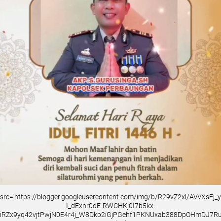
src='https://blogger.googleusercontent.com/img/b/R29vZ2xl/AVvXsEj
I_dExnr0dE-RWCHKj0I7b5kx-
iRZx9yq42vjtPwjN0E4r4j_W8Dkb2iGjPGehf1PKNUxab388DpOHmDJ7