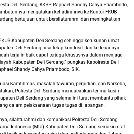
esta Deli Serdang, AKBP. Raphael Sandhy Cahya Priambodo,
sambutannya mengatakan kehadirannya ke Kantor FKUB
erdang bertujuan untuk bersilaturahmi dan meningkatkan
FKUB Kabupaten Deli Serdang sehingga kerukunan umat
paten Deli Serdang bisa tetap kondusif dan kedepannya
udah terjalin baik dapat terjaga khususnya dalam menjaga
ilayah Kabupaten Deli Serdang,” pungkas Kapolresta Deli
aphael Shandy Cahya Priambodo, SIK.
tuasi Kamtibmas, masalah tawuran, perjudian, dan Narkoba,
takan, Polresta Deli Serdang mengucapkan terima kasih
paten Deli Serdang yang selama ini turut membantu pihak
rdang dalam pelaksanaan tugas tugas di lapangan.
nya, silahturahmi dan komunikasi Polresta Deli Serdang
lama Indonesia (MUI) Kabupaten Deli Serdang semakin erat.
 di berikan kesehatan, rejeki dan perlindungan dari Tuhan