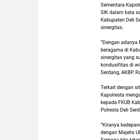
Sementara Kapolr
SIK dalam kata 
Kabupaten Deli S
sinergitas.
“Dengan adanya 
beragama di Kabu
sinergitas yang s
kondusifitas di w
Serdang, AKBP. R
Terkait dengan si
Kapolresta menga
kepada FKUB Kabu
Polresta Deli Se
“Kiranya kedepan
dengan Majelis U
Semoga kita tetap