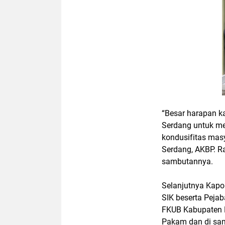
“Besar harapan k
Serdang untuk m
kondusifitas masy
Serdang, AKBP. R
sambutannya.
Selanjutnya Kapo
SIK beserta Peja
FKUB Kabupaten D
Pakam dan di sam