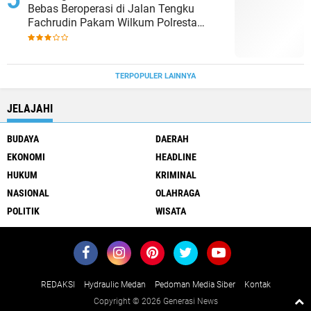
Bebas Beroperasi di Jalan Tengku
Fachrudin Pakam Wilkum Polresta
Deliserdang
TERPOPULER LAINNYA
JELAJAHI
BUDAYA
DAERAH
EKONOMI
HEADLINE
HUKUM
KRIMINAL
NASIONAL
OLAHRAGA
POLITIK
WISATA
REDAKSI
Hydraulic Medan
Pedoman Media Siber
Kontak
Copyright ©
2026 Generasi News