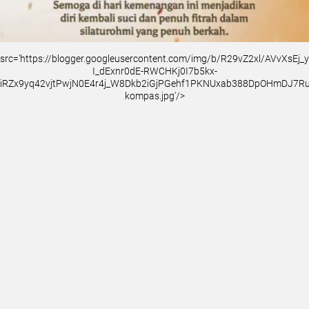
src='https://blogger.googleusercontent.com/img/b/R29vZ2xl/AVvXsEj
I_dExnr0dE-RWCHKj0I7b5kx-
iRZx9yq42vjtPwjN0E4r4j_W8Dkb2iGjPGehf1PKNUxab388DpOHmDJ7
kompas.jpg'/>